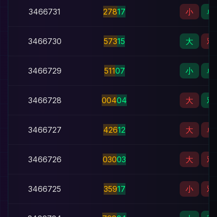
3466731
2
7
8
17
小
单
3466730
5
7
3
15
大
双
3466729
5
1
1
07
小
单
3466728
0
0
4
04
大
双
3466727
4
2
6
12
大
单
3466726
0
3
0
03
大
双
3466725
3
5
9
17
小
双