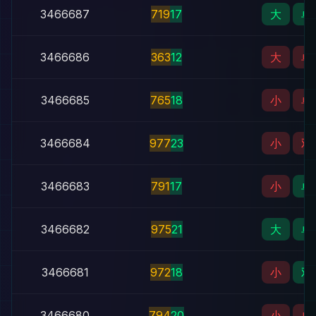
3466687
7
1
9
17
大
单
3466686
3
6
3
12
大
单
3466685
7
6
5
18
小
单
3466684
9
7
7
23
小
双
3466683
7
9
1
17
小
单
3466682
9
7
5
21
大
单
3466681
9
7
2
18
小
双
3466680
7
9
4
20
小
单