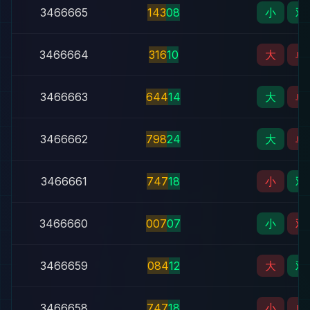
3466665
1
4
3
08
小
双
3466664
3
1
6
10
大
单
3466663
6
4
4
14
大
单
3466662
7
9
8
24
大
单
3466661
7
4
7
18
小
双
3466660
0
0
7
07
小
双
3466659
0
8
4
12
大
双
3466658
7
4
7
18
小
单