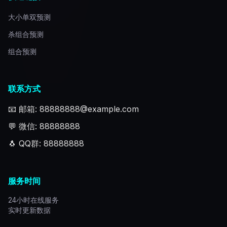
大小单双预测
杀组合预测
组合预测
联系方式
📧 邮箱: 88888888@example.com
💬 微信: 88888888
🐧 QQ群: 88888888
服务时间
24小时在线服务
实时更新数据