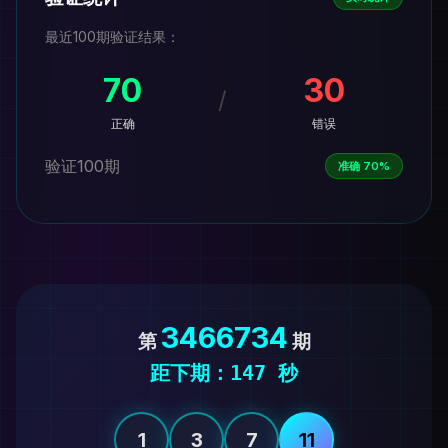
最近100期验证结果：
70
30
/
正确
错误
验证100期
准确 70%
3466734
第
期
距下期：
146
秒
1
3
7
11