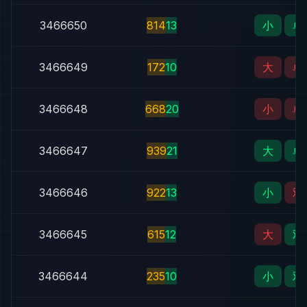
3466650
8
1
4
13
小
单
3466649
1
7
2
10
大
单
3466648
6
6
8
20
小
单
3466647
9
3
9
21
大
单
3466646
9
2
2
13
小
双
3466645
6
1
5
12
大
双
3466644
2
3
5
10
小
双