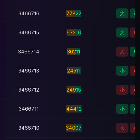
3466716
7
7
8
22
大
双
3466715
6
7
3
16
大
单
3466714
3
6
2
11
大
单
3466713
2
4
5
11
小
双
3466712
2
4
9
15
小
双
3466711
4
4
4
12
小
双
3466710
3
4
0
07
大
双