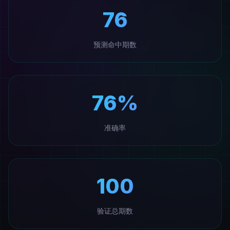
76
预测命中期数
76%
准确率
100
验证总期数