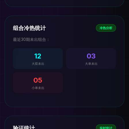
组合冷热统计
冷热分析
最近30期未出组合：
12
03
大双未出
大单未出
05
小单未出
验证统计
实时统计