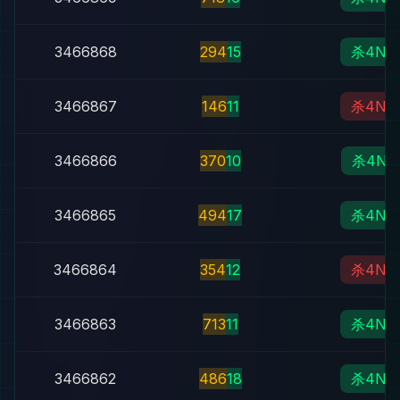
3466868
2
9
4
15
杀4N2
3466867
1
4
6
11
杀4N3
3466866
3
7
0
10
杀4N1
3466865
4
9
4
17
杀4N0
3466864
3
5
4
12
杀4N0
3466863
7
1
3
11
杀4N0
3466862
4
8
6
18
杀4N3