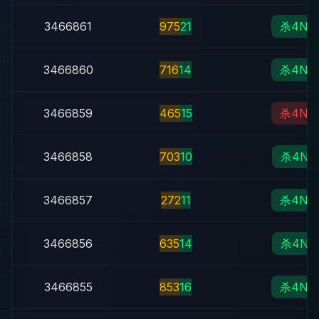
3466861
9
7
5
21
杀4N0
3466860
7
1
6
14
杀4N3
3466859
4
6
5
15
杀4N3
3466858
7
0
3
10
杀4N1
3466857
2
7
2
11
杀4N0
3466856
6
3
5
14
杀4N1
3466855
8
5
3
16
杀4N3