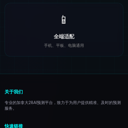
📱
全端适配
手机、平板、电脑通用
关于我们
专业的加拿大28AI预测平台，致力于为用户提供精准、及时的预测
服务。
快速链接