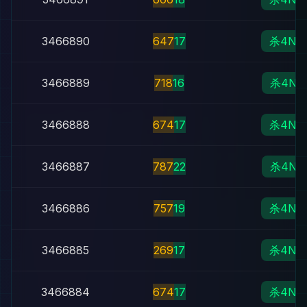
3466890
6
4
7
17
杀4N0
3466889
7
1
8
16
杀4N1
3466888
6
7
4
17
杀4N0
3466887
7
8
7
22
杀4N1
3466886
7
5
7
19
杀4N0
3466885
2
6
9
17
杀4N2
3466884
6
7
4
17
杀4N2