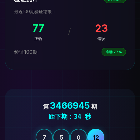
最近100期验证结果：
77
23
/
正确
错误
验证100期
准确 77%
3466945
第
期
距下期：
33
秒
7
5
0
12