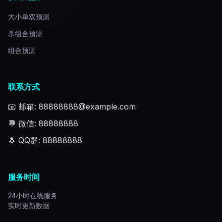
大小单双预测
杀组合预测
组合预测
联系方式
📧 邮箱: 88888888@example.com
💬 微信: 88888888
🐧 QQ群: 88888888
服务时间
24小时在线服务
实时更新数据