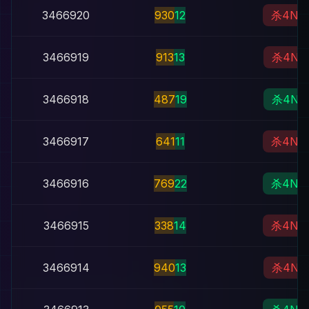
3466920
9
3
0
12
杀4N0
3466919
9
1
3
13
杀4N1
3466918
4
8
7
19
杀4N1
3466917
6
4
1
11
杀4N3
3466916
7
6
9
22
杀4N3
3466915
3
3
8
14
杀4N2
3466914
9
4
0
13
杀4N1