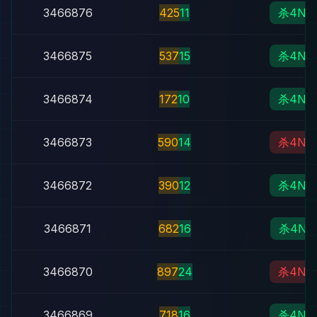
3466876
4
2
5
11
杀4N2
3466875
5
3
7
15
杀4N2
3466874
1
7
2
10
杀4N3
3466873
5
9
0
14
杀4N2
3466872
3
9
0
12
杀4N3
3466871
6
8
2
16
杀4N1
3466870
8
9
7
24
杀4N0
3466869
7
1
8
16
杀4N2