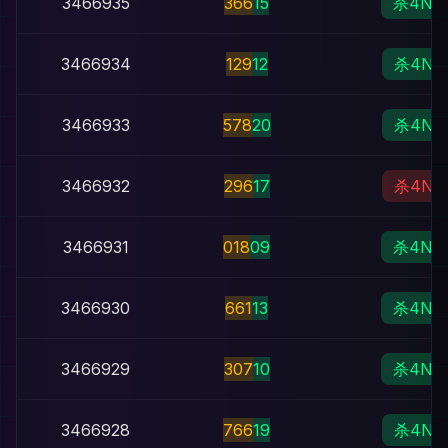
3466935
3
6
6
15
杀4N0
3466934
1
2
9
12
杀4N1
3466933
5
7
8
20
杀4N1
3466932
2
9
6
17
杀4N1
3466931
0
1
8
09
杀4N2
3466930
6
6
1
13
杀4N0
3466929
3
0
7
10
杀4N3
3466928
7
6
6
19
杀4N1