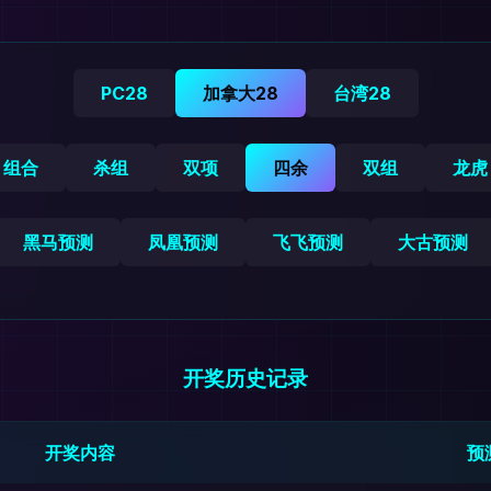
PC28
加拿大28
台湾28
组合
杀组
双项
四余
双组
龙虎
黑马预测
凤凰预测
飞飞预测
大古预测
开奖历史记录
开奖内容
预