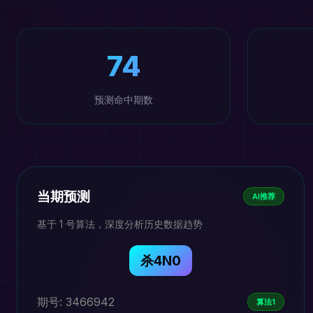
74
预测命中期数
当期预测
AI推荐
基于 1 号算法，深度分析历史数据趋势
杀4N0
期号: 3466942
算法1