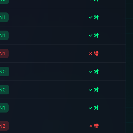
N1
✓ 对
N1
✓ 对
N1
✗ 错
N0
✓ 对
N0
✓ 对
N1
✓ 对
N2
✗ 错