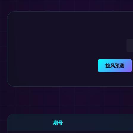
旋风预测
期号