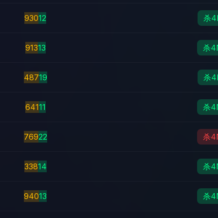
9
3
0
12
杀4
9
1
3
13
杀4
4
8
7
19
杀4
6
4
1
11
杀4
7
6
9
22
杀4
3
3
8
14
杀4
9
4
0
13
杀4