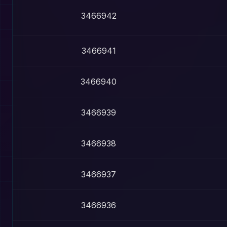
3466942
3466941
3466940
3466939
3466938
3466937
3466936