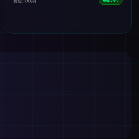
验证100期
准确 74%