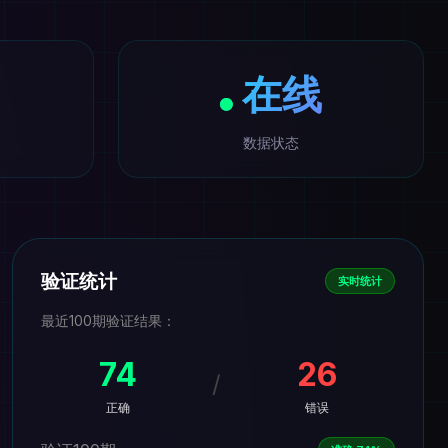
在线
数据状态
验证统计
实时统计
最近100期验证结果：
74
26
/
正确
错误