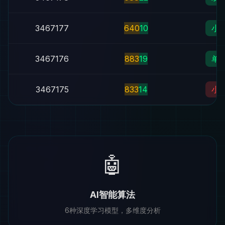
3467177
6
4
0
10
小
3467176
8
8
3
19
单
3467175
8
3
3
14
小
🤖
AI智能算法
6种深度学习模型，多维度分析