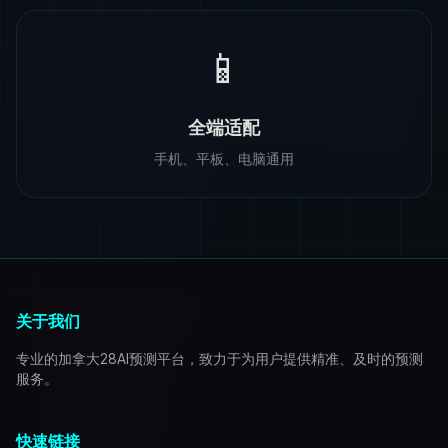
📱
全端适配
手机、平板、电脑通用
关于我们
专业的加拿大28AI预测平台，致力于为用户提供精准、及时的预测
服务。
快速链接