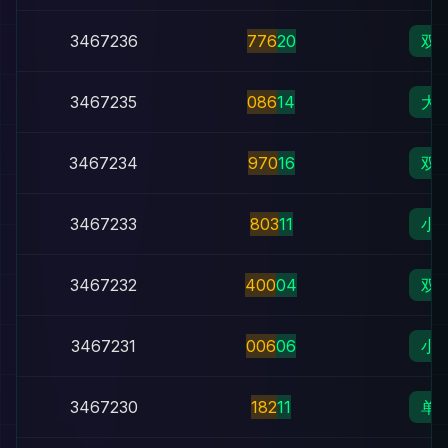
3467236
7
7
6
20
双
3467235
0
8
6
14
大
3467234
9
7
0
16
双
3467233
8
0
3
11
小
3467232
4
0
0
04
双
3467231
0
0
6
06
小
3467230
1
8
2
11
单