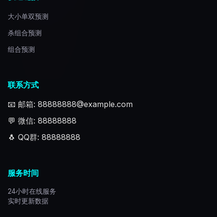
大小单双预测
杀组合预测
组合预测
联系方式
📧 邮箱: 88888888@example.com
💬 微信: 88888888
🐧 QQ群: 88888888
服务时间
24小时在线服务
实时更新数据