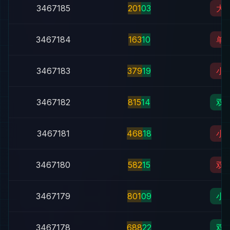
3467185
2
0
1
03
大
3467184
1
6
3
10
单
3467183
3
7
9
19
小
3467182
8
1
5
14
双
3467181
4
6
8
18
小
3467180
5
8
2
15
双
3467179
8
0
1
09
小
3467178
6
8
8
22
双