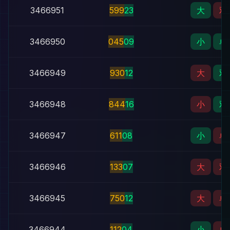
3466951
5
9
9
23
大
双
3466950
0
4
5
09
小
单
3466949
9
3
0
12
大
双
3466948
8
4
4
16
小
双
3466947
6
1
1
08
小
单
3466946
1
3
3
07
大
双
3466945
7
5
0
12
大
单
3466944
1
1
2
04
小
单