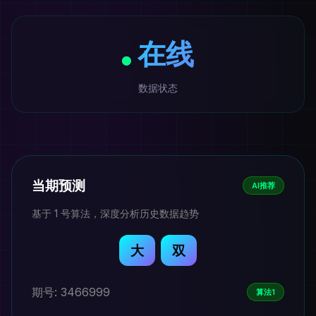
在线
数据状态
当期预测
AI推荐
基于 1 号算法，深度分析历史数据趋势
大
双
期号: 3466999
算法1