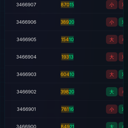
3466907
8
7
0
15
小
双
3466906
3
8
9
20
小
双
3466905
1
5
4
10
大
单
3466904
1
9
3
13
大
双
3466903
6
0
4
10
大
双
3466902
3
9
8
20
大
单
3466901
7
8
1
16
小
双
3466900
8
4
9
21
大
单