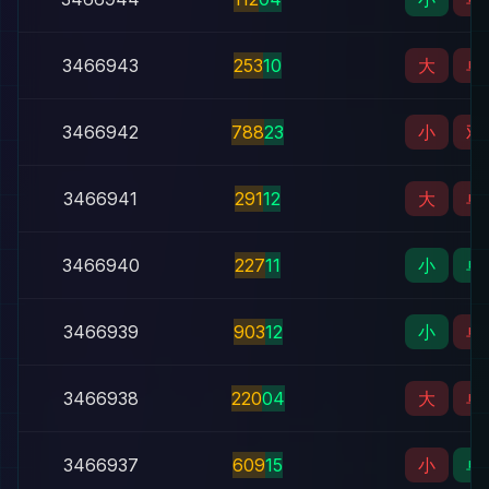
3466943
2
5
3
10
大
单
3466942
7
8
8
23
小
双
3466941
2
9
1
12
大
单
3466940
2
2
7
11
小
单
3466939
9
0
3
12
小
单
3466938
2
2
0
04
大
单
3466937
6
0
9
15
小
单