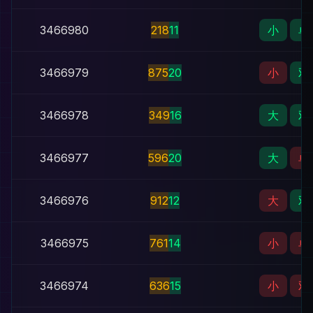
3466980
2
1
8
11
小
单
3466979
8
7
5
20
小
双
3466978
3
4
9
16
大
双
3466977
5
9
6
20
大
单
3466976
9
1
2
12
大
双
3466975
7
6
1
14
小
单
3466974
6
3
6
15
小
双