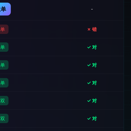
大单
-
小单
✗ 错
小单
✓ 对
小单
✓ 对
小单
✓ 对
小双
✓ 对
大双
✓ 对