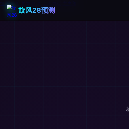
组合
杀组
单双
四余
大小单双
龙虎和
旋风28预测