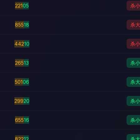
2
2
1
05
杀
8
5
5
18
杀
4
4
2
10
杀
2
6
5
13
杀
5
0
1
06
杀
2
9
9
20
杀
6
5
5
16
杀
8
2
2
12
杀