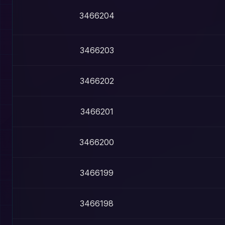
3466204
3466203
3466202
3466201
3466200
3466199
3466198