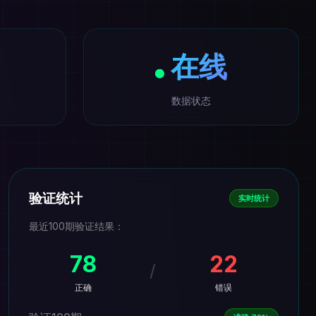
在线
数据状态
验证统计
实时统计
最近100期验证结果：
78
22
/
正确
错误