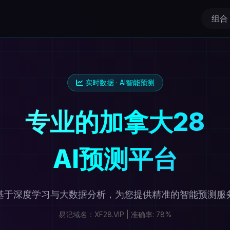
组合
实时数据 · AI智能预测
专业的加拿大28
AI预测平台
基于深度学习与大数据分析，为您提供精准的智能预测服
易记域名：XF28.VIP | 准确率: 78%