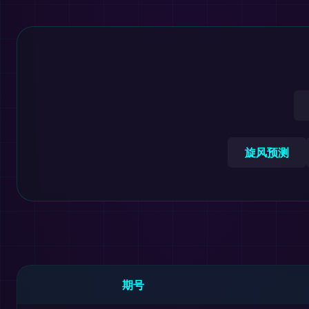
旋风预测
期号