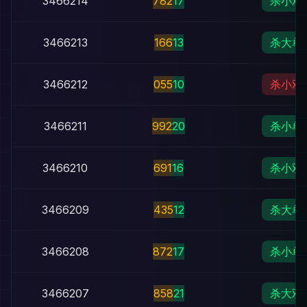
3466214
7
8
2
17
杀小双
3466213
1
6
6
13
杀大单
3466212
0
5
5
10
杀小双
3466211
9
9
2
20
杀小单
3466210
6
9
1
16
杀小双
3466209
4
3
5
12
杀大单
3466208
8
7
2
17
杀小单
3466207
8
5
8
21
杀大双