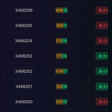
3466206
4
6
8
18
杀大双
3466205
0
5
6
11
杀小单
3466204
5
1
3
09
杀小单
3466203
1
7
1
09
杀大单
3466202
4
7
6
17
杀小双
3466201
1
5
2
08
杀大双
3466200
3
3
4
10
杀小双