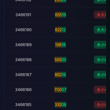
3466191
6
5
5
16
杀大双
3466190
8
2
2
12
杀大单
3466189
1
9
8
18
杀小单
3466188
5
6
9
20
杀小双
3466187
8
6
2
16
杀小双
3466186
7
0
0
07
杀小单
3466185
3
3
2
08
杀小双