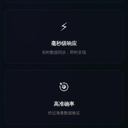
⚡
毫秒级响应
实时数据同步，即时呈现
🎯
高准确率
经过海量数据验证