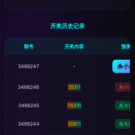
开奖历史记录
期号
开奖内容
预测
杀小单
3466247
-
3466246
3
5
3
11
杀小单
3466245
7
6
3
16
杀大单
3466244
3
0
8
11
杀大双