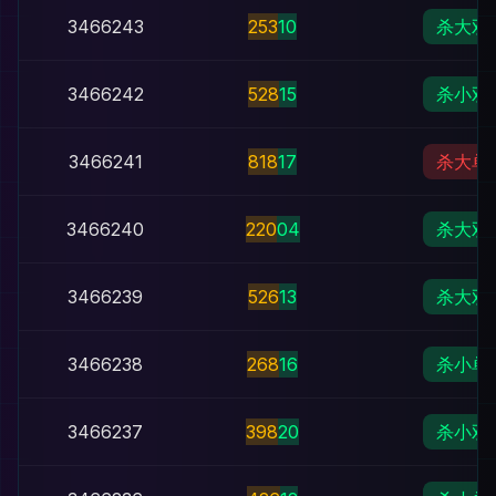
3466243
2
5
3
10
杀大双
3466242
5
2
8
15
杀小双
3466241
8
1
8
17
杀大单
3466240
2
2
0
04
杀大双
3466239
5
2
6
13
杀大双
3466238
2
6
8
16
杀小单
3466237
3
9
8
20
杀小双