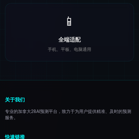
📱
全端适配
手机、平板、电脑通用
关于我们
专业的加拿大28AI预测平台，致力于为用户提供精准、及时的预测
服务。
快速链接