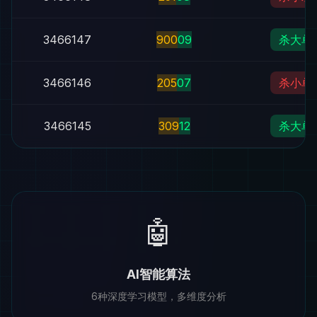
3466147
9
0
0
09
杀大单
3466146
2
0
5
07
杀小单
3466145
3
0
9
12
杀大单
🤖
AI智能算法
6种深度学习模型，多维度分析