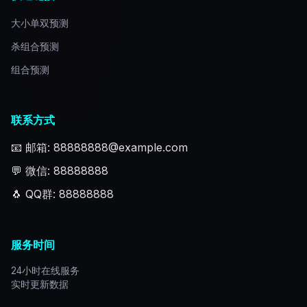
大小单双预测
杀组合预测
组合预测
联系方式
📧 邮箱: 88888888@example.com
💬 微信: 88888888
🐧 QQ群: 88888888
服务时间
24小时在线服务
实时更新数据