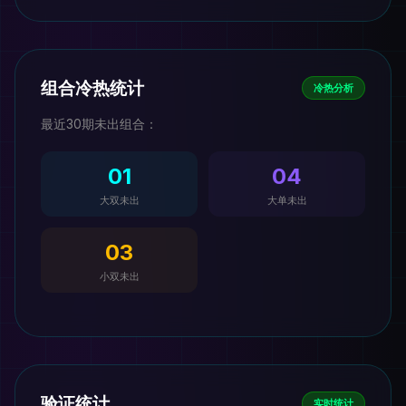
组合冷热统计
冷热分析
最近30期未出组合：
01
04
大双未出
大单未出
03
小双未出
验证统计
实时统计