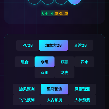
大小: 小
单双: 单
PC28
加拿大28
台湾28
组合
杀组
双项
四余
双组
龙虎
旋风预测
黑马预测
凤凰预测
飞飞预测
大古预测
大神预测