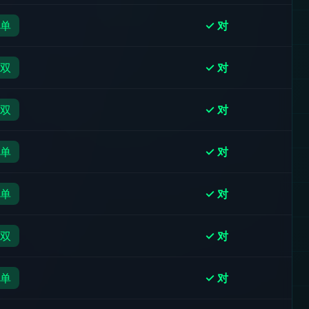
单
✓ 对
双
✓ 对
双
✓ 对
单
✓ 对
单
✓ 对
双
✓ 对
单
✓ 对