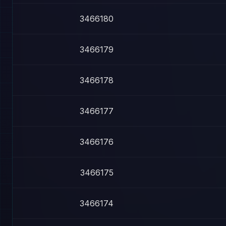
3466180
3466179
3466178
3466177
3466176
3466175
3466174