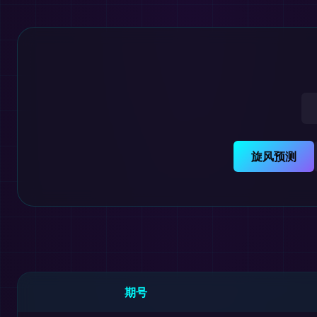
旋风预测
期号