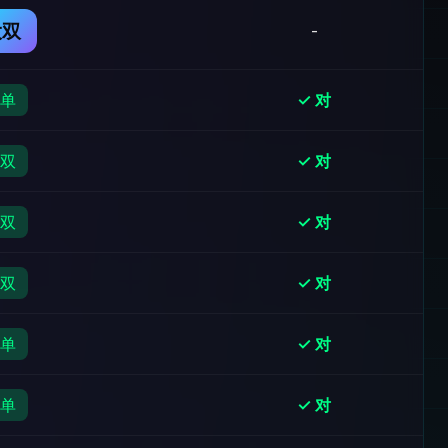
大双
-
单
✓ 对
双
✓ 对
双
✓ 对
双
✓ 对
单
✓ 对
单
✓ 对