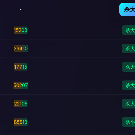
杀
-
1
5
2
08
杀大
3
3
4
10
杀大
1
7
7
15
杀大
5
0
2
07
杀大
2
2
1
05
杀大
8
5
5
18
杀小