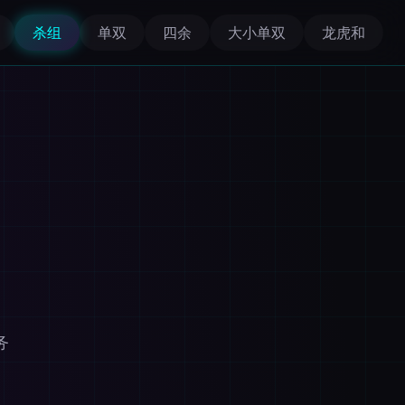
杀组
单双
四余
大小单双
龙虎和
务