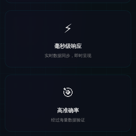
⚡
毫秒级响应
实时数据同步，即时呈现
🎯
高准确率
经过海量数据验证