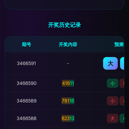
开奖历史记录
期号
开奖内容
预测
大
3466591
-
3466590
4
1
6
11
小
双
3466589
7
8
1
16
小
单
3466588
8
2
3
13
大
单