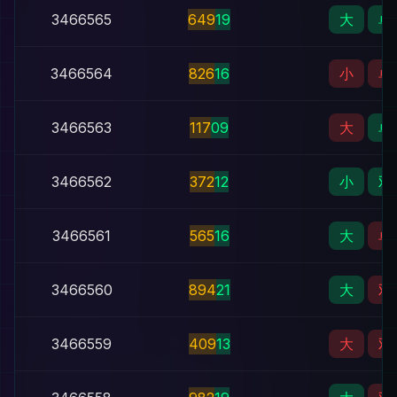
3466565
6
4
9
19
大
单
3466564
8
2
6
16
小
单
3466563
1
1
7
09
大
单
3466562
3
7
2
12
小
双
3466561
5
6
5
16
大
单
3466560
8
9
4
21
大
双
3466559
4
0
9
13
大
双