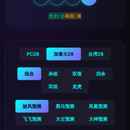
大小: 小
单双: 单
PC28
加拿大28
台湾28
组合
杀组
双项
四余
双组
龙虎
旋风预测
黑马预测
凤凰预测
飞飞预测
大古预测
大神预测