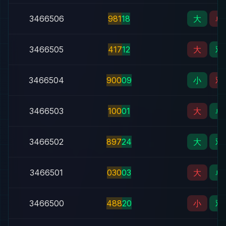
3466506
9
8
1
18
大
单
3466505
4
1
7
12
大
双
3466504
9
0
0
09
小
双
3466503
1
0
0
01
大
单
3466502
8
9
7
24
大
双
3466501
0
3
0
03
大
单
3466500
4
8
8
20
小
双