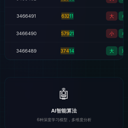
3466491
6
3
2
11
大
单
3466490
5
7
9
21
小
单
3466489
3
7
4
14
大
双
🤖
AI智能算法
6种深度学习模型，多维度分析