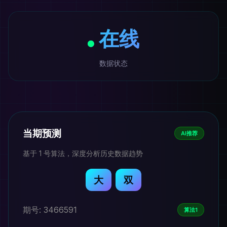
在线
数据状态
当期预测
AI推荐
基于 1 号算法，深度分析历史数据趋势
大
双
期号: 3466591
算法1