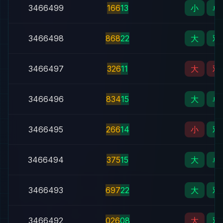
3466499
1
6
6
13
小
单
3466498
8
6
8
22
大
双
3466497
3
2
6
11
大
双
3466496
8
3
4
15
大
单
3466495
2
6
6
14
小
双
3466494
3
7
5
15
大
单
3466493
6
9
7
22
大
双
3466492
0
2
6
08
大
双