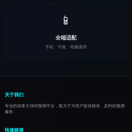
📱
全端适配
手机、平板、电脑通用
关于我们
专业的加拿大28AI预测平台，致力于为用户提供精准、及时的预测
服务。
快速链接