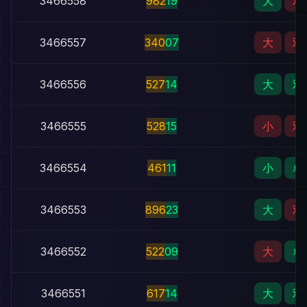
3466558
9
8
2
19
大
双
3466557
3
4
0
07
大
双
3466556
5
2
7
14
大
双
3466555
5
2
8
15
小
双
3466554
4
6
1
11
小
单
3466553
8
9
6
23
大
双
3466552
5
2
2
09
大
单
3466551
6
1
7
14
大
双