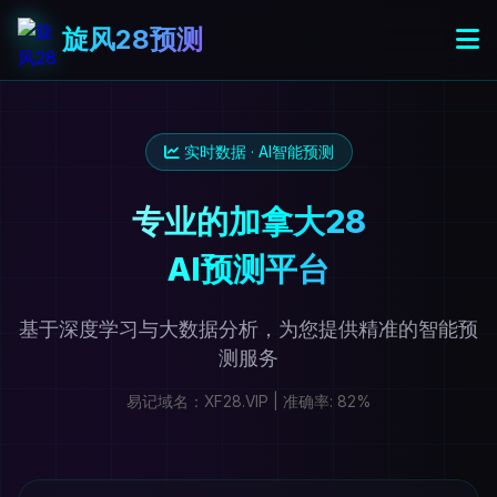
旋风28预测
实时数据 · AI智能预测
专业的加拿大28
AI预测平台
基于深度学习与大数据分析，为您提供精准的智能预
测服务
易记域名：XF28.VIP | 准确率: 82%