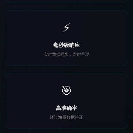
⚡
毫秒级响应
实时数据同步，即时呈现
🎯
高准确率
经过海量数据验证