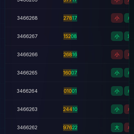
3466268
2
7
8
17
小
单
3466267
1
5
2
08
小
双
3466266
2
6
8
16
小
单
3466265
1
6
0
07
小
单
3466264
0
1
0
01
小
单
3466263
2
4
4
10
小
单
3466262
9
7
6
22
大
单