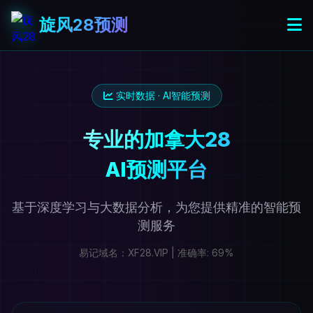
旋风28预测
实时数据 · AI智能预测
专业的加拿大28
AI预测平台
基于深度学习与大数据分析，为您提供精准的智能预
测服务
易记域名：XF28.VIP | 准确率: 69%