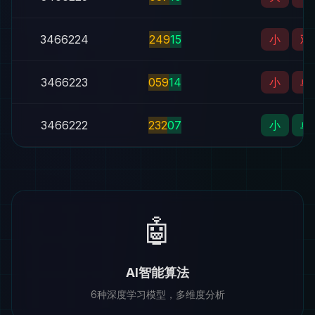
3466224
2
4
9
15
小
双
3466223
0
5
9
14
小
单
3466222
2
3
2
07
小
单
🤖
AI智能算法
6种深度学习模型，多维度分析