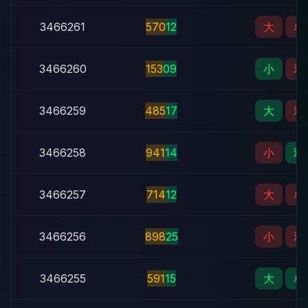
3466261
5
7
0
12
大
单
3466260
1
5
3
09
小
双
3466259
4
8
5
17
大
双
3466258
9
4
1
14
小
双
3466257
7
1
4
12
大
单
3466256
8
9
8
25
小
双
3466255
5
9
1
15
大
单