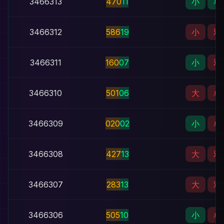
3466313
4
7
0
11
小
单
3466312
5
8
6
19
小
双
3466311
1
6
0
07
小
双
3466310
5
0
1
06
大
单
3466309
0
2
0
02
小
单
3466308
4
2
7
13
大
双
3466307
2
8
3
13
大
双
3466306
5
0
5
10
小
单