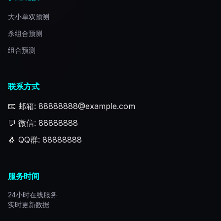
大小单双预测
杀组合预测
组合预测
联系方式
📧 邮箱: 88888888@example.com
💬 微信: 88888888
🐧 QQ群: 88888888
服务时间
24小时在线服务
实时更新数据