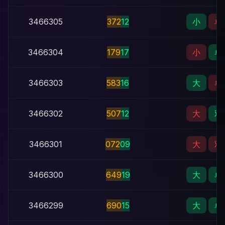
3466305
3
7
2
12
小
单
3466304
1
7
9
17
小
单
3466303
5
8
3
16
大
单
3466302
5
0
7
12
大
双
3466301
0
7
2
09
大
双
3466300
6
4
9
19
大
单
3466299
6
9
0
15
大
单