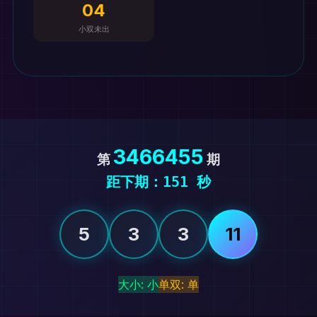
04
小双未出
3466455
第
期
距下期：
149
秒
5
3
3
11
大小: 小
单双: 单