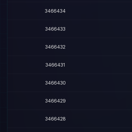
3466434
3466433
3466432
3466431
3466430
3466429
3466428