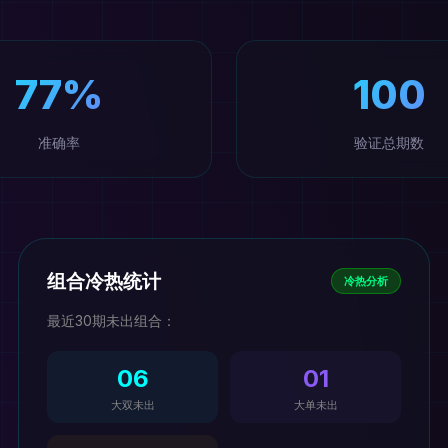
77%
100
准确率
验证总期数
组合冷热统计
冷热分析
最近30期未出组合：
06
01
大双未出
大单未出