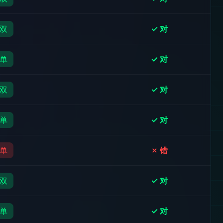
双
✓ 对
单
✓ 对
双
✓ 对
单
✓ 对
单
✗ 错
双
✓ 对
单
✓ 对