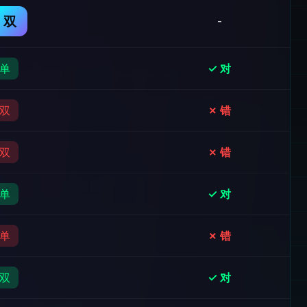
双
-
单
✓ 对
双
✗ 错
双
✗ 错
单
✓ 对
单
✗ 错
双
✓ 对