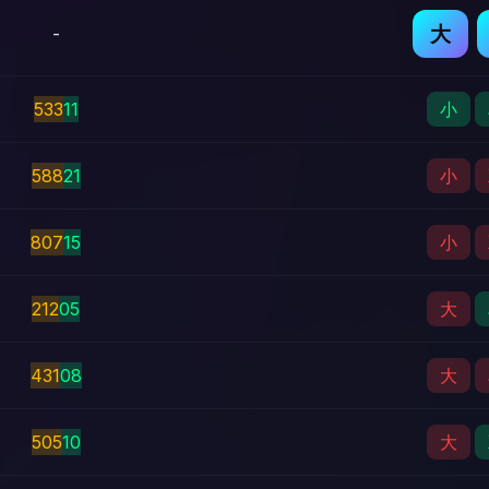
大
-
5
3
3
11
小
5
8
8
21
小
8
0
7
15
小
2
1
2
05
大
4
3
1
08
大
5
0
5
10
大