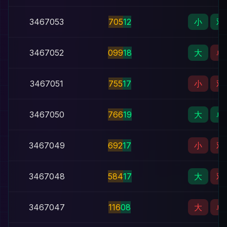
3467053
7
0
5
12
小
双
3467052
0
9
9
18
大
单
3467051
7
5
5
17
小
双
3467050
7
6
6
19
大
单
3467049
6
9
2
17
小
双
3467048
5
8
4
17
大
双
3467047
1
1
6
08
大
单