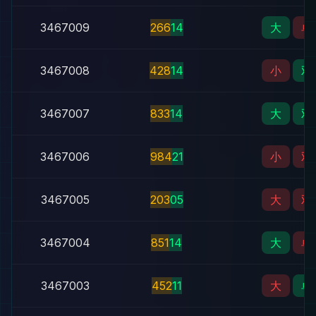
3467009
2
6
6
14
大
单
3467008
4
2
8
14
小
双
3467007
8
3
3
14
大
双
3467006
9
8
4
21
小
双
3467005
2
0
3
05
大
双
3467004
8
5
1
14
大
单
3467003
4
5
2
11
大
单