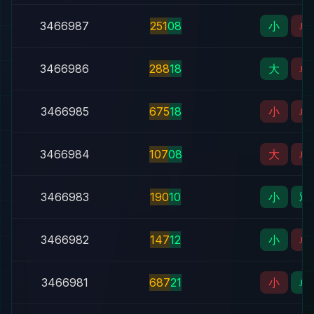
3466987
2
5
1
08
小
单
3466986
2
8
8
18
大
单
3466985
6
7
5
18
小
单
3466984
1
0
7
08
大
单
3466983
1
9
0
10
小
双
3466982
1
4
7
12
小
单
3466981
6
8
7
21
小
单