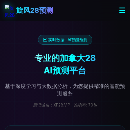
旋风28预测
实时数据 · AI智能预测
专业的加拿大28
AI预测平台
基于深度学习与大数据分析，为您提供精准的智能预
测服务
易记域名：XF28.VIP | 准确率: 70%