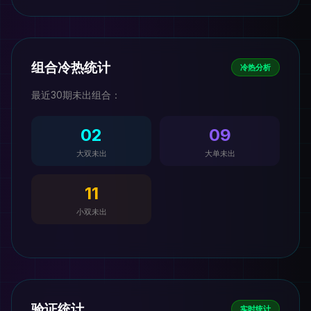
组合冷热统计
冷热分析
最近30期未出组合：
02
09
大双未出
大单未出
11
小双未出
验证统计
实时统计