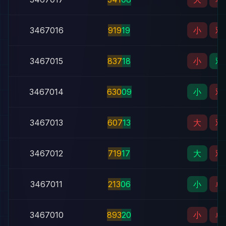
3467016
9
1
9
19
小
双
3467015
8
3
7
18
小
双
3467014
6
3
0
09
小
双
3467013
6
0
7
13
大
双
3467012
7
1
9
17
大
双
3467011
2
1
3
06
小
单
3467010
8
9
3
20
小
单