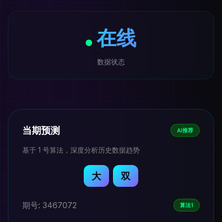
在线
数据状态
当期预测
AI推荐
基于 1 号算法，深度分析历史数据趋势
大
双
期号: 3467072
算法1