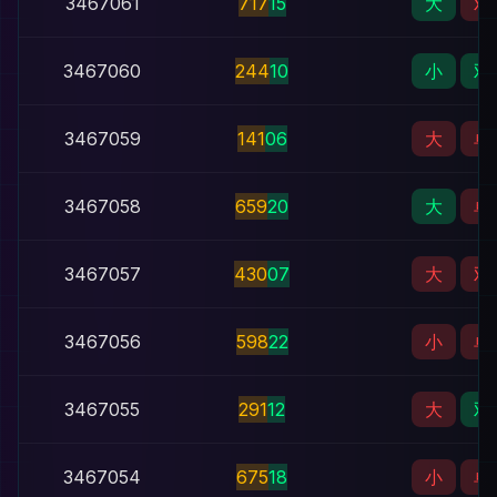
3467061
7
1
7
15
大
双
3467060
2
4
4
10
小
双
3467059
1
4
1
06
大
单
3467058
6
5
9
20
大
单
3467057
4
3
0
07
大
双
3467056
5
9
8
22
小
单
3467055
2
9
1
12
大
双
3467054
6
7
5
18
小
单